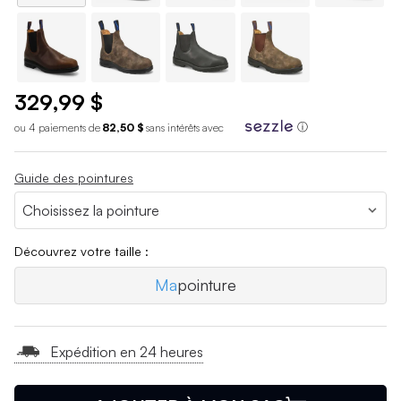
329,99 $
ou 4 paiements de
82,50 $
sans int
é
r
ê
ts avec
ⓘ
Guide des pointures
Découvrez votre taille :
Ma
pointure
Expédition en 24 heures