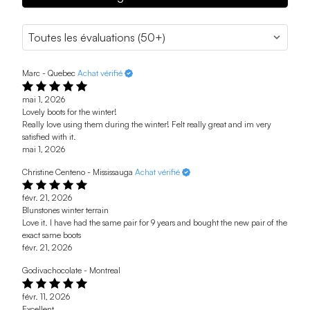
Marc - Quebec
Achat vérifié
mai 1, 2026
Lovely boots for the winter!
Really love using them during the winter! Felt really great and im very
satisfied with it.
mai 1, 2026
Christine Centeno - Mississauga
Achat vérifié
févr. 21, 2026
Blunstones winter terrain
Love it. I have had the same pair for 9 years and bought the new pair of the
exact same boots
févr. 21, 2026
Godivachocolate - Montreal
févr. 11, 2026
Excellent