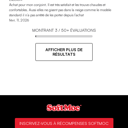
Achat pour mon conjoint. Il est très satisfait et les trouve chaudes et
confortables. Aussi elles ne gisent pas dans la neige comme le modèle
standard il n’a pas arrêté de les porter depuis l’achat
févr. 11, 2026
MONTRANT
3
/
50+
ÉVALUATIONS
AFFICHER PLUS DE
RÉSULTATS
INSCRIVEZ-VOUS À RÉCOMPENSES SOFTMOC