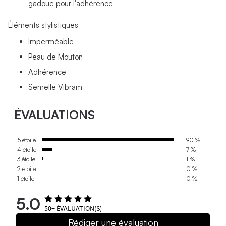
gadoue pour l'adhérence
Éléments stylistiques
Imperméable
Peau de Mouton
Adhérence
Semelle Vibram
ÉVALUATIONS
5 étoile
90 %
4 étoile
7 %
3 étoile
1 %
2 étoile
0 %
1 étoile
0 %
5.0
50+
ÉVALUATION(S)
Rédiger une évaluation