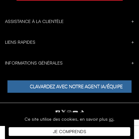
ASSISTANCE À LA CLIENTÈLE
+
LIENS RAPIDES
+
INFORMATIONS GÉNÉRALES
+
𝕏
Ce site utilise des cookies,
en savoir plus
ici
.
DROIT D'AUTEUR © 1996 - 2026 SoftMoc Inc.
JE COMPRENDS
Commerce électronique par MWF Group. Tous droits réservés.