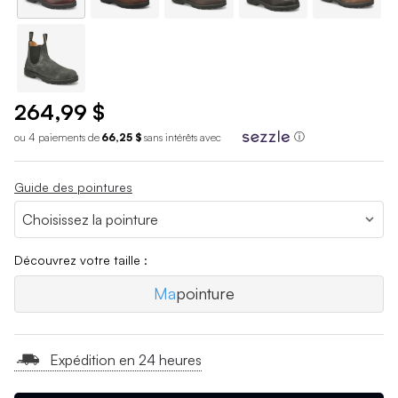
264,99 $
ou 4 paiements de
66,25 $
sans int
é
r
ê
ts avec
ⓘ
Guide des pointures
Découvrez votre taille :
Ma
pointure
Expédition en 24 heures