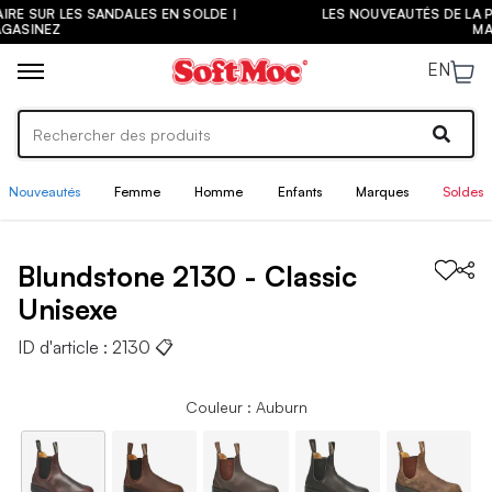
|
LES NOUVEAUTÉS DE LA PRÉ-RENTRÉE SONT ARRIVÉES ! |
MAGASINEZ
EN
Nouveautés
Femme
Homme
Enfants
Marques
Soldes
Blundstone
2130 - Classic
Unisexe
ID d'article :
2130
📋
Couleur : Auburn