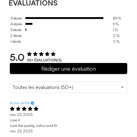
ÉVALUATIONS
5 étoile
89 %
4 étoile
9 %
3 étoile
1 %
2 étoile
0 %
1 étoile
0 %
5.0
50+
ÉVALUATION(S)
Rédiger une évaluation
Achat vérifié
nov. 23, 2025
Love it
Love the quality, colour and fit
nov. 23, 2025