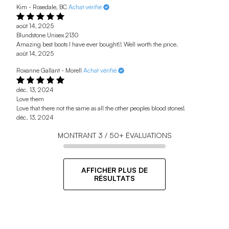
Kim - Rosedale, BC
Achat vérifié
août 14, 2025
Blundstone Unisex 2130
Amazing best boots I have ever bought!! Well worth the price.
août 14, 2025
Roxanne Gallant - Morell
Achat vérifié
déc. 13, 2024
Love them
Love that there not the same as all the other peoples blood stones!
déc. 13, 2024
MONTRANT
3
/
50+
ÉVALUATIONS
AFFICHER PLUS DE
RÉSULTATS