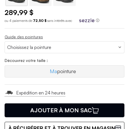
289,99 $
ou 4 paiements de
72,50 $
sans int
é
r
ê
ts avec
ⓘ
Guide des pointures
Découvrez votre taille :
Ma
pointure
Expédition en 24 heures
AJOUTER À MON SAC
À RÉCUPÉRER ET À TROUVER EN MAGASIN