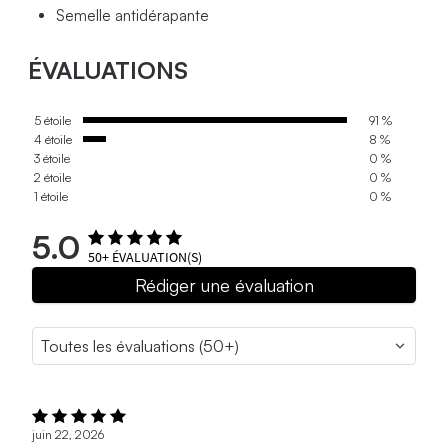
Semelle antidérapante
ÉVALUATIONS
5 étoile
91 %
4 étoile
8 %
3 étoile
0 %
2 étoile
0 %
1 étoile
0 %
5.0
50+
ÉVALUATION(S)
Rédiger une évaluation
juin 22, 2026