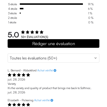
5 étoile
91 %
4 étoile
6 %
3 étoile
1 %
2 étoile
0 %
1 étoile
0 %
5.0
50+
ÉVALUATION(S)
Rédiger une évaluation
L. Bernard - Abbotsford
Achat vérifié
juil. 28, 2026
Variety
It’s the variety and quality of product that brings me back to Softmoc.
juil. 28, 2026
Elizabeth - Pickering
Achat vérifié