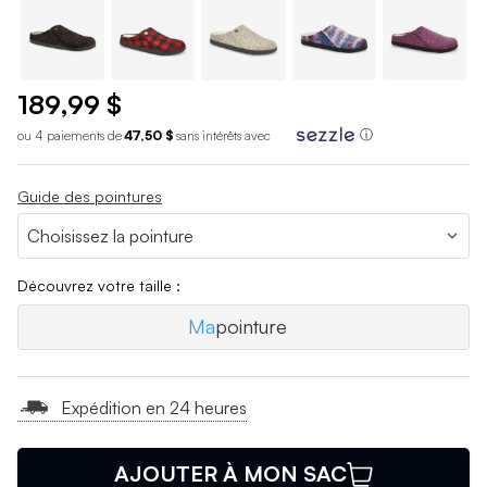
189,99 $
ou 4 paiements de
47,50 $
sans int
é
r
ê
ts avec
ⓘ
Guide des pointures
Découvrez votre taille :
Ma
pointure
Expédition en 24 heures
AJOUTER À MON SAC