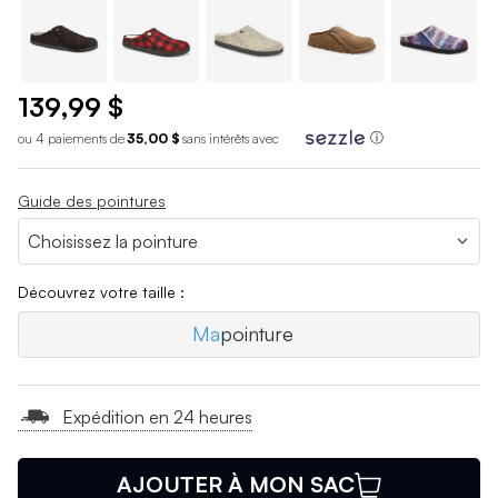
139,99 $
ou 4 paiements de
35,00 $
sans int
é
r
ê
ts avec
ⓘ
Guide des pointures
Découvrez votre taille :
Ma
pointure
Expédition en 24 heures
AJOUTER À MON SAC