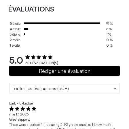
ÉVALUATIONS
5 étoile
91 %
4 étoile
6 %
3 étoile
1 %
2 étoile
0 %
1 étoile
0 %
5.0
50+
ÉVALUATION(S)
Rédiger une évaluation
Barb - Uxbridge
mai 17, 2026
Great slippers.
These were a perfect fit( replacing 2-1/2 yrs old ones ) so I knew the fit