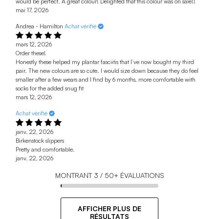
would be perfect. A great colour! Delighted that this colour was on sale!!
mai 17, 2026
Andrea - Hamilton
Achat vérifié
mars 12, 2026
Order these!
Honestly these helped my plantar fasciitis that I’ve now bought my third
pair. The new colours are so cute. I would size down because they do feel
smaller after a few wears and I find by 6 months, more comfortable with
socks for the added snug fit
mars 12, 2026
Achat vérifié
janv. 22, 2026
Birkenstock slippers
Pretty and comfortable.
janv. 22, 2026
MONTRANT
3
/
50+
ÉVALUATIONS
AFFICHER PLUS DE
RÉSULTATS