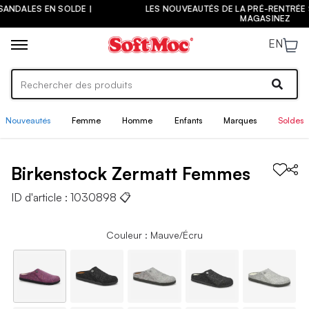
LES NOUVEAUTÉS DE LA PRÉ-RENTRÉE SONT ARRIVÉES ! |
MAGASINEZ
EN
Nouveautés
Femme
Homme
Enfants
Marques
Soldes
Birkenstock
Zermatt
Femmes
ID d'article :
1030898
📋
Couleur : Mauve/Écru