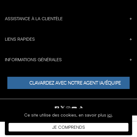
ASSISTANCE À LA CLIENTÈLE
+
LIENS RAPIDES
+
INFORMATIONS GÉNÉRALES
+
𝕏
Ce site utilise des cookies,
en savoir plus
ici
.
DROIT D'AUTEUR © 1996 - 2026 SoftMoc Inc.
JE COMPRENDS
Commerce électronique par MWF Group. Tous droits réservés.