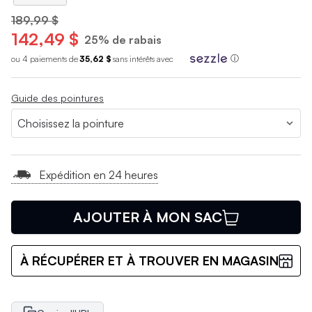
189,99 $
142,49 $
25% de rabais
ou 4 paiements de
35,62 $
sans int
é
r
ê
ts avec
ⓘ
Guide des pointures
Expédition en 24 heures
AJOUTER À MON SAC
À RÉCUPÉRER ET À TROUVER EN MAGASIN