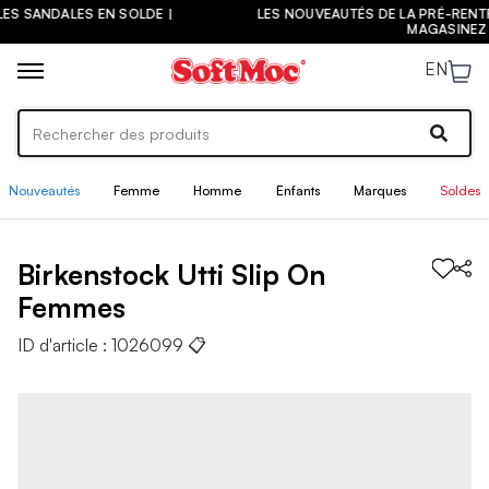
LES EN SOLDE |
LES NOUVEAUTÉS DE LA PRÉ-RENTRÉE SONT AR
MAGASINEZ
EN
Nouveautés
Femme
Homme
Enfants
Marques
Soldes
Birkenstock
Utti Slip On
Femmes
ID d'article :
1026099
📋