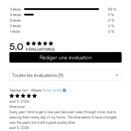
5 étoile
88 %
4 étoile
11 %
3 étoile
0 %
2 étoile
0 %
1 étoile
0 %
5.0
9
ÉVALUATION(S)
Rédiger une évaluation
Teacher Girl - Alberta
Achat vérifié
août 5, 2026
Shoe lover
Every year I tend to get a new pair because I wear through mine, due to
wearing them every day in my home. The shoe seems to have changed
over the years, but is still a good quality shoe.
août 5, 2026