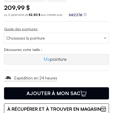
209,99 $
ou 4 paiements de
52,50 $
sans int
é
r
ê
ts avec
ⓘ
Guide des pointures
Découvrez votre taille :
Ma
pointure
Expédition en 24 heures
AJOUTER À MON SAC
À RÉCUPÉRER ET À TROUVER EN MAGASIN