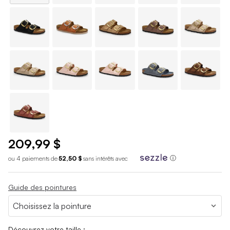
209,99 $
ou 4 paiements de
52,50 $
sans int
é
r
ê
ts avec
ⓘ
Guide des pointures
Découvrez votre taille :