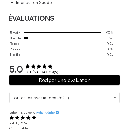
Intérieur en Suède
ÉVALUATIONS
5 étoile
93 %
4 étoile
5 %
3 étoile
0 %
2 étoile
0 %
1 étoile
0 %
5.0
50+
ÉVALUATION(S)
Rédiger une évaluation
Isabel - Etobicoke
Achat vérifié
juil. 11, 2026
Comfortable