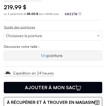
219,99 $
ou 4 paiements de
55,00 $
sans int
é
r
ê
ts avec
ⓘ
Guide des pointures
Découvrez votre taille :
Ma
pointure
Expédition en 24 heures
AJOUTER À MON SAC
À RÉCUPÉRER ET À TROUVER EN MAGASIN