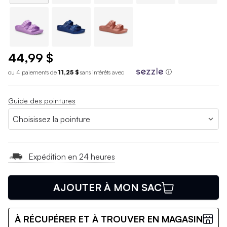
44,99 $
ou 4 paiements de
11,25 $
sans int
é
r
ê
ts avec
ⓘ
Guide des pointures
Expédition en 24 heures
AJOUTER À MON SAC
À RÉCUPÉRER ET À TROUVER EN MAGASIN