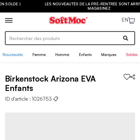
LES NOUVEAUTÉS DE LA PRÉ-RENTRÉE SONT ARRIVÉES ! |
MAGASINEZ
EN
Nouveautés
Femme
Homme
Enfants
Marques
Soldes
Birkenstock
Arizona EVA
Enfants
ID d'article :
1026753
📋