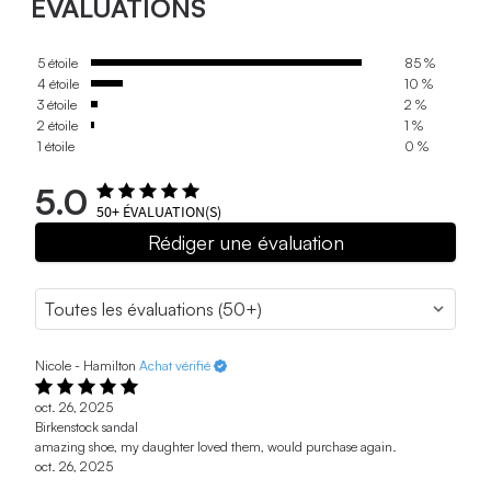
ÉVALUATIONS
5 étoile
85 %
4 étoile
10 %
3 étoile
2 %
2 étoile
1 %
1 étoile
0 %
5.0
50+
ÉVALUATION(S)
Rédiger une évaluation
Nicole - Hamilton
Achat vérifié
oct. 26, 2025
Birkenstock sandal
amazing shoe, my daughter loved them, would purchase again.
oct. 26, 2025