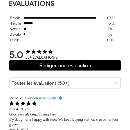
ÉVALUATIONS
5 étoile
85 %
4 étoile
10 %
3 étoile
2 %
2 étoile
1 %
1 étoile
0 %
5.0
50+
ÉVALUATION(S)
Rédiger une évaluation
Michelle - Brandon
Achat vérifié
mai 4, 2026
Good sandals keep.buying the s
My daughter is happy with these.We keep buying the next size as her feet
grows
mai 4, 2026