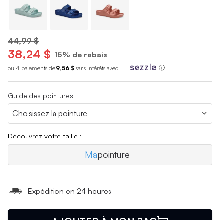
44,99 $
38,24 $
15% de rabais
ou 4 paiements de
9,56 $
sans int
é
r
ê
ts avec
ⓘ
Guide des pointures
Découvrez votre taille :
Ma
pointure
Expédition en 24 heures