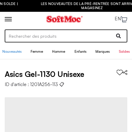
LES NOUVEAUTÉS DE LA PRÉ-RENTRÉE SONT ARRIVÉES ! |
MAGASINEZ
EN
Nouveautés
Femme
Homme
Enfants
Marques
Soldes
Asics
Gel-1130
Unisexe
ID d'article :
1201A256-113
📋