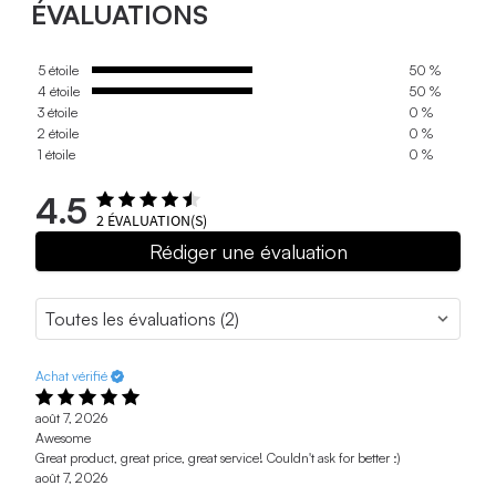
ÉVALUATIONS
5 étoile
50 %
4 étoile
50 %
3 étoile
0 %
2 étoile
0 %
1 étoile
0 %
4.5
2
ÉVALUATION(S)
Rédiger une évaluation
Achat vérifié
août 7, 2026
Awesome
Great product, great price, great service! Couldn't ask for better :)
août 7, 2026