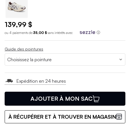
139,99 $
ou 4 paiements de
35,00 $
sans int
é
r
ê
ts avec
ⓘ
Guide des pointures
Expédition en 24 heures
AJOUTER À MON SAC
À RÉCUPÉRER ET À TROUVER EN MAGASIN