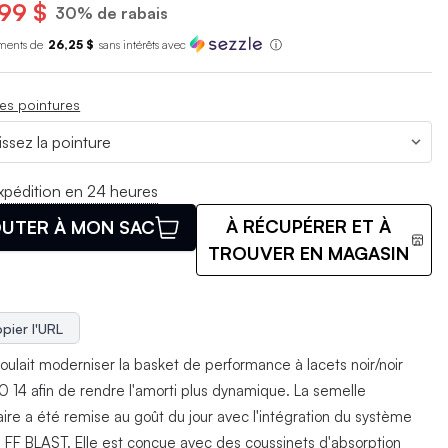
99 $
30% de rabais
ments de
26,25 $
sans int
é
r
ê
ts avec
ⓘ
es pointures
xpédition en 24 heures
À RÉCUPÉRER ET À
UTER À MON SAC
TROUVER EN MAGASIN
pier l'URL
oulait moderniser la basket de performance à lacets noir/noir
 14 afin de rendre l'amorti plus dynamique. La semelle
aire a été remise au goût du jour avec l'intégration du système
i FF BLAST. Elle est conçue avec des coussinets d'absorption