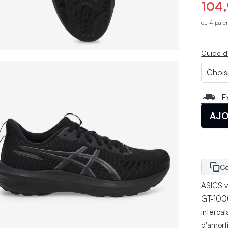
104,
ou 4 paie
Guide d
E
AJO
Co
ASICS v
GT-1000
intercal
d'amort