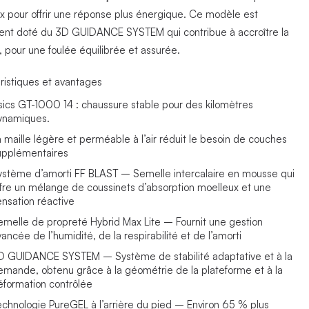
x pour offrir une réponse plus énergique. Ce modèle est
nt doté du 3D GUIDANCE SYSTEM qui contribue à accroître la
é, pour une foulée équilibrée et assurée.
ristiques et avantages
sics GT-1000 14 : chaussure stable pour des kilomètres
ynamiques.
a maille légère et perméable à l’air réduit le besoin de couches
upplémentaires
ystème d’amorti FF BLAST – Semelle intercalaire en mousse qui
ffre un mélange de coussinets d’absorption moelleux et une
ensation réactive
emelle de propreté Hybrid Max Lite – Fournit une gestion
ancée de l’humidité, de la respirabilité et de l’amorti
D GUIDANCE SYSTEM – Système de stabilité adaptative et à la
emande, obtenu grâce à la géométrie de la plateforme et à la
éformation contrôlée
echnologie PureGEL à l’arrière du pied – Environ 65 % plus