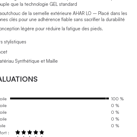
ouple que la technologie GEL standard
aoutchouc de la semelle extérieure AHAR LO – Placé dans les
ones clés pour une adhérence fiable sans sacrifier la durabilité
onception légère pour réduire la fatigue des pieds.
s stylistiques
acet
atériau Synthétique et Maille
ALUATIONS
oile
100 %
oile
0 %
oile
0 %
oile
0 %
oile
0 %
ort :