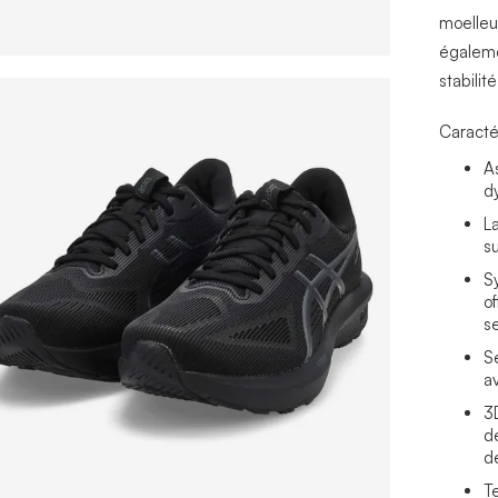
moelleu
égaleme
stabilit
Caracté
A
d
L
s
S
o
s
S
av
3
d
d
T