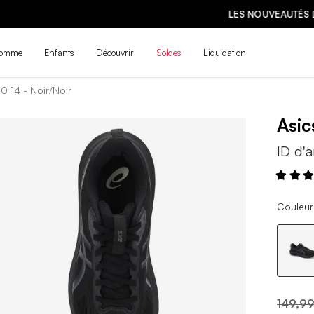
LES NOUVEAUTÉS DE LA PRÉ-RENTRÉE SONT ARRIVÉES ! | MAGASINE
omme
Enfants
Découvrir
Soldes
Liquidation
0 14 - Noir/Noir
Asi
ID d'a
Couleur 
149,99