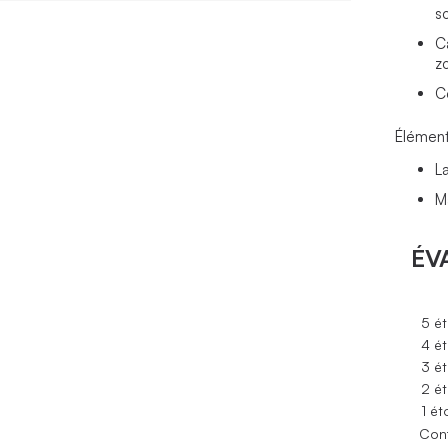
s
C
z
C
Élément
L
M
ÉV
5 ét
4 ét
3 ét
2 ét
1 ét
Conf