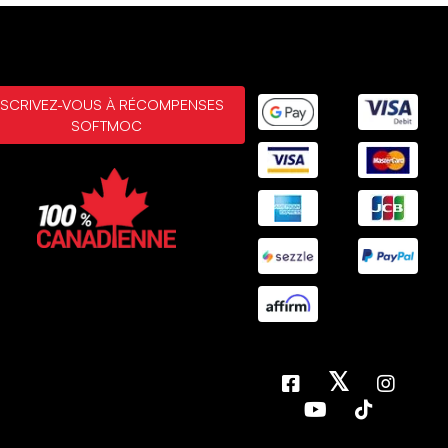
NSCRIVEZ-VOUS À RÉCOMPENSES
SOFTMOC
𝕏