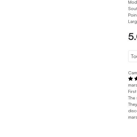
Modè
Sout
Poin
Larg
5
Cam
mar
Firs
The 
They
disc
mar