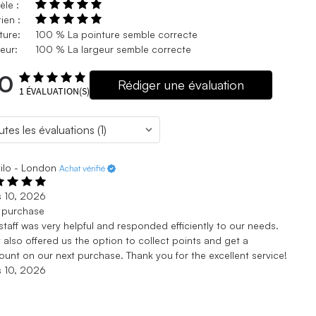
le :
ien :
ture:
100 % La pointure semble correcte
eur:
100 % La largeur semble correcte
.0
Rédiger une évaluation
1
ÉVALUATION(S)
ilo - London
Achat vérifié
s 10, 2026
t purchase
staff was very helpful and responded efficiently to our needs.
 also offered us the option to collect points and get a
ount on our next purchase. Thank you for the excellent service!
s 10, 2026