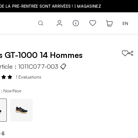
Z
EN
cs
GT-1000 14
Hommes
rticle :
1011C077-003
📋
1 Évaluations
: Noir/Noir
 $