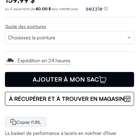
159,99 $
ou 4 paiements de
40,00 $
sans int
é
r
ê
ts avec
ⓘ
Guide des pointures
Expédition en 24 heures
AJOUTER À MON SAC
À RÉCUPÉRER ET À TROUVER EN MAGASIN
Copier l'URL
La basket de performance à lacets en noir/mer d'hiver