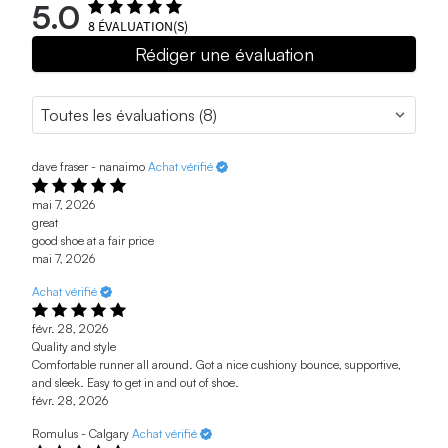
5.0
8
ÉVALUATION(S)
Rédiger une évaluation
dave fraser - nanaimo
Achat vérifié
mai 7, 2026
great
good shoe at a fair price
mai 7, 2026
Achat vérifié
févr. 28, 2026
Quality and style
Comfortable runner all around. Got a nice cushiony bounce, supportive,
and sleek. Easy to get in and out of shoe.
févr. 28, 2026
Romulus - Calgary
Achat vérifié