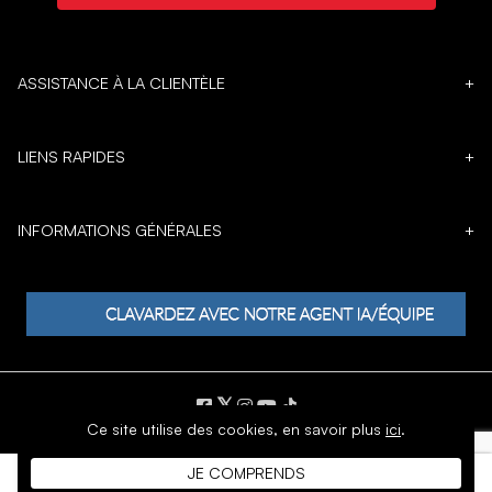
ASSISTANCE À LA CLIENTÈLE
+
LIENS RAPIDES
+
INFORMATIONS GÉNÉRALES
+
𝕏
Ce site utilise des cookies,
en savoir plus
ici
.
DROIT D'AUTEUR © 1996 - 2026 SoftMoc Inc.
JE COMPRENDS
Commerce électronique par MWF Group. Tous droits réservés.