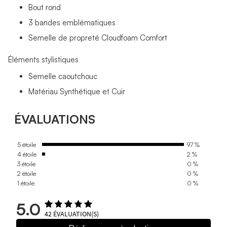
Bout rond
3 bandes emblématiques
Semelle de propreté Cloudfoam Comfort
Éléments stylistiques
Semelle caoutchouc
Matériau Synthétique et Cuir
ÉVALUATIONS
5 étoile
97 %
4 étoile
2 %
3 étoile
0 %
2 étoile
0 %
1 étoile
0 %
5.0
42
ÉVALUATION(S)