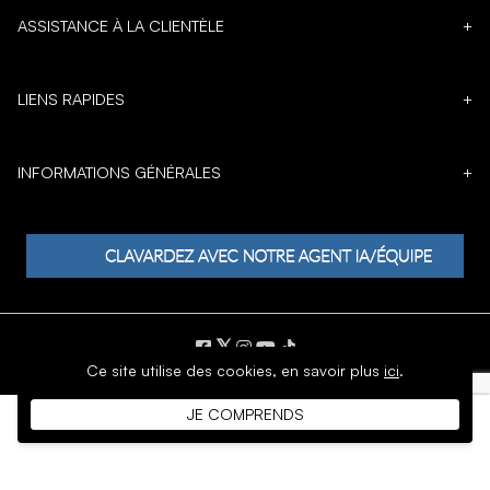
ASSISTANCE À LA CLIENTÈLE
+
LIENS RAPIDES
+
INFORMATIONS GÉNÉRALES
+
𝕏
Ce site utilise des cookies,
en savoir plus
ici
.
DROIT D'AUTEUR © 1996 - 2026 SoftMoc Inc.
JE COMPRENDS
Commerce électronique par MWF Group. Tous droits réservés.