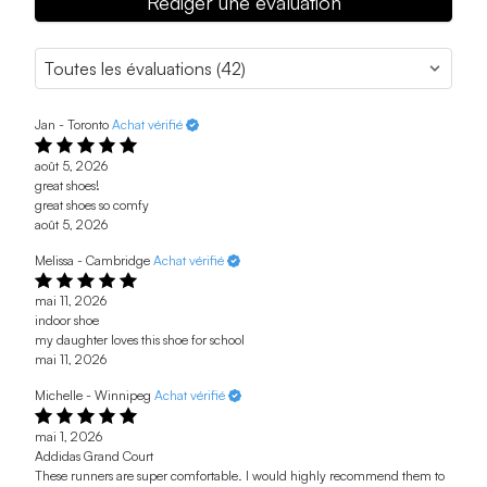
Rédiger une évaluation
Jan - Toronto
Achat vérifié
août 5, 2026
great shoes!
great shoes so comfy
août 5, 2026
Melissa - Cambridge
Achat vérifié
mai 11, 2026
indoor shoe
my daughter loves this shoe for school
mai 11, 2026
Michelle - Winnipeg
Achat vérifié
mai 1, 2026
Addidas Grand Court
These runners are super comfortable. I would highly recommend them to