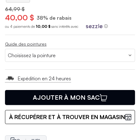
64,99 $
40,00 $
38% de rabais
ou 4 paiements de
10,00 $
sans int
é
r
ê
ts avec
ⓘ
Guide des pointures
Expédition en 24 heures
AJOUTER À MON SAC
À RÉCUPÉRER ET À TROUVER EN MAGASIN