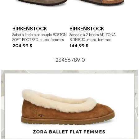
BIRKENSTOCK
BIRKENSTOCK
BIR
Sabot à lit de pied souple BOSTON
Sandale à 2 brides ARIZONA
Sabot B
SOFT FOOTBED, taupe, femmes
BIRKIBUC, moka, femmes
huilé, l
204,99 $
144,99 $
189,9
1
2
3
4
5
6
7
8
9
10