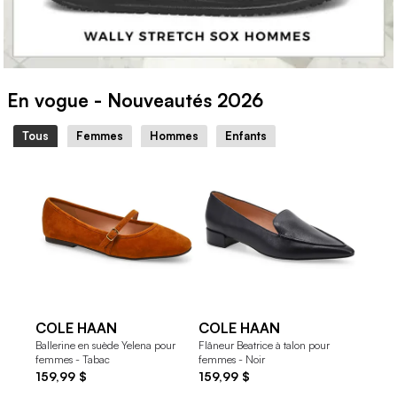
En vogue - Nouveautés 2026
Tous
Femmes
Hommes
Enfants
COLE HAAN
COLE HAAN
COL
Ballerine en suède Yelena pour
Flâneur Beatrice à talon pour
Mocassi
femmes - Tabac
femmes - Noir
femmes 
159,99 $
159,99 $
159,9