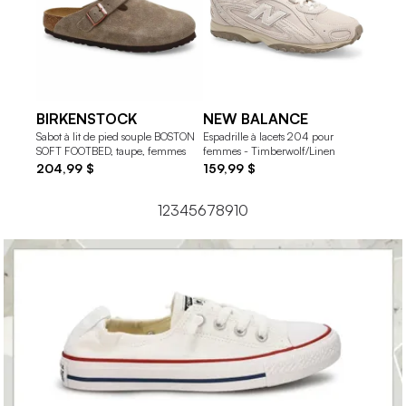
BIRKENSTOCK
NEW BALANCE
ADID
Sabot à lit de pied souple BOSTON
Espadrille à lacets 204 pour
Baskets
SOFT FOOTBED, taupe, femmes
femmes - Timberwolf/Linen
blanc/n
204,99 $
159,99 $
129,9
1
2
3
4
5
6
7
8
9
10