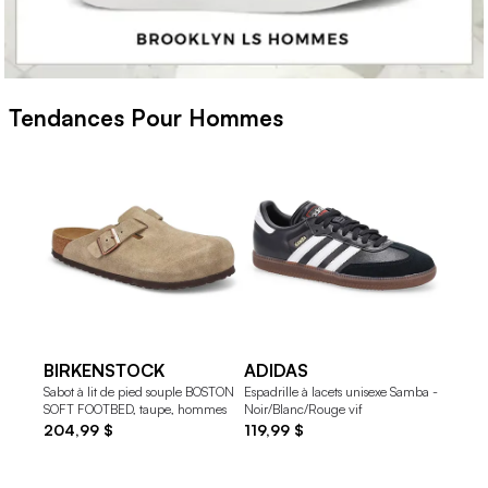
Tendances Pour Hommes
BIRKENSTOCK
ADIDAS
HEY
Sabot à lit de pied souple BOSTON
Espadrille à lacets unisexe Samba -
Flâneu
SOFT FOOTBED, taupe, hommes
Noir/Blanc/Rouge vif
STRETC
204,99 $
119,99 $
79,99