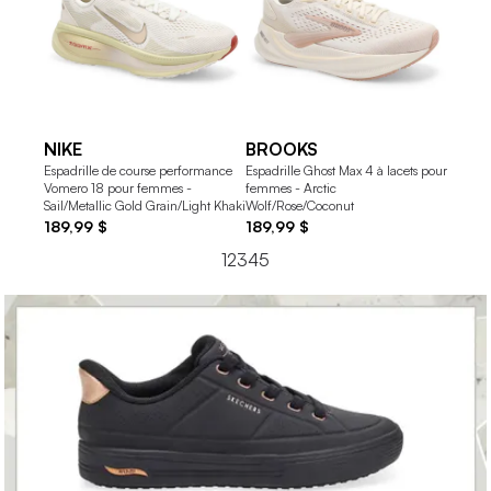
NIKE
BROOKS
BRO
Espadrille de course performance
Espadrille Ghost Max 4 à lacets pour
Espadri
Vomero 18 pour femmes -
femmes - Arctic
Max 4 
Sail/Metallic Gold Grain/Light Khaki
Wolf/Rose/Coconut
doré
189,99 $
189,99 $
189,9
1
2
3
4
5