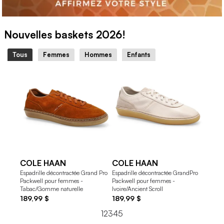
Nouvelles baskets 2026!
Tous
Femmes
Hommes
Enfants
COLE HAAN
COLE HAAN
COL
Espadrille décontractée Grand Pro
Espadrille décontractée GrandPro
Espadri
Packwell pour femmes -
Packwell pour femmes -
Packwel
Tabac/Gomme naturelle
Ivoire/Ancient Scroll
Scroll
189,99 $
189,99 $
189,9
1
2
3
4
5