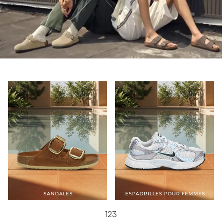
1
2
3
1
2
3