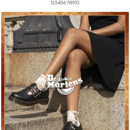
1
2
3
4
5
6
7
8
9
10